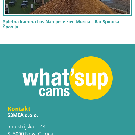
Spletna kamera Los Narejos v živo Murcia – Bar Spinosa –
Španija
Kontakt
S3MEA d.o.o.
Industrijska c. 44
SI-5000 Nova Gorica