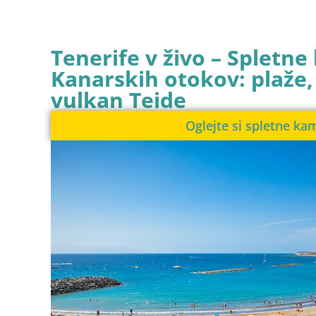
Tenerife v živo – Spletne
Kanarskih otokov: plaže,
vulkan Teide
Oglejte si spletne ka