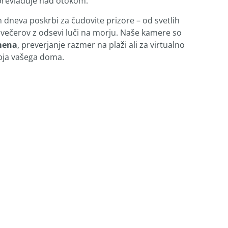
prevladuje nad otokom.
dneva poskrbi za čudovite prizore – od svetlih
 večerov z odsevi luči na morju. Naše kamere so
mena
, preverjanje razmer na plaži ali za virtualno
obja vašega doma.