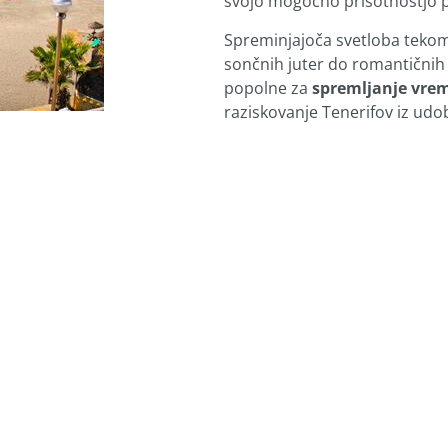
svojo mogočno prisotnostjo 
Spreminjajoča svetloba tekom 
sončnih juter do romantičnih
popolne za
spremljanje vre
raziskovanje Tenerifov iz ud