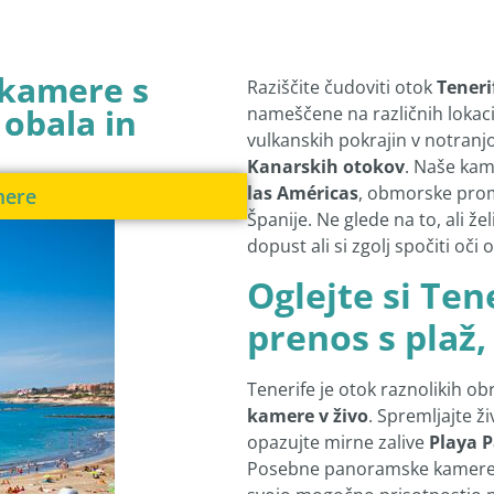
 kamere s
Raziščite čudoviti otok
Teneri
 obala in
nameščene na različnih lokac
vulkanskih pokrajin v notranjos
Kanarskih otokov
. Naše kam
las Américas
, obmorske prom
mere
Španije. Ne glede na to, ali žel
dopust ali si zgolj spočiti oči
Oglejte si Tene
prenos s plaž,
Tenerife je otok raznolikih ob
kamere v živo
. Spremljajte 
opazujte mirne zalive
Playa P
Posebne panoramske kamere 