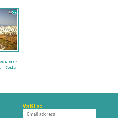
as plaža –
a – Costa
Vpiši se