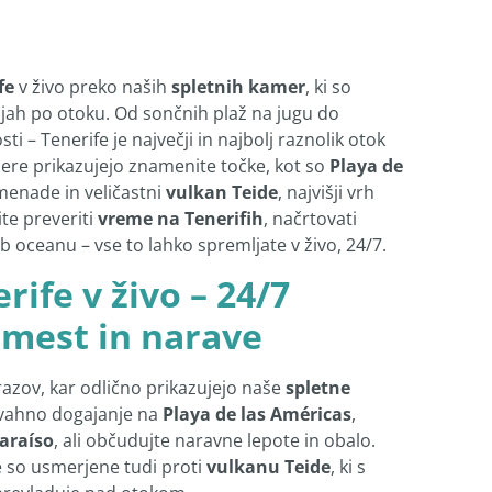
fe
v živo preko naših
spletnih kamer
, ki so
ijah po otoku. Od sončnih plaž na jugu do
ti – Tenerife je največji in najbolj raznolik otok
ere prikazujejo znamenite točke, kot so
Playa de
enade in veličastni
vulkan Teide
, najvišji vrh
ite preveriti
vreme na Tenerifih
, načrtovati
 ob oceanu – vse to lahko spremljate v živo, 24/7.
rife v živo – 24/7
 mest in narave
razov, kar odlično prikazujejo naše
spletne
živahno dogajanje na
Playa de las Américas
,
araíso
, ali občudujte naravne lepote in obalo.
so usmerjene tudi proti
vulkanu Teide
, ki s