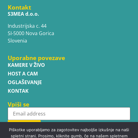
Kontakt
S3MEA d.o.o.
Industrijska c. 44
SI-5000 Nova Gorica
Slovenia
Uporabne povezave
KAMERE V ŽIVO
HOST A CAM
OGLAŠEVANJE
KONTAK
Vpiši se
Subscribe
Piškotke uporabljamo za zagotovitev najboljše izkušnje na naši
spletni strani. Prosimo, kliknite gumb, če na našem spletnem