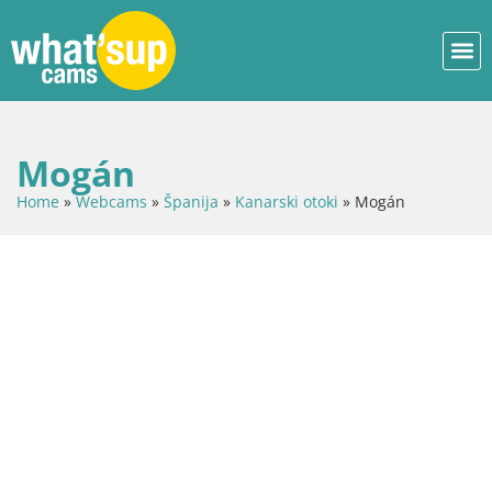
Mogán
Home
»
Webcams
»
Španija
»
Kanarski otoki
»
Mogán