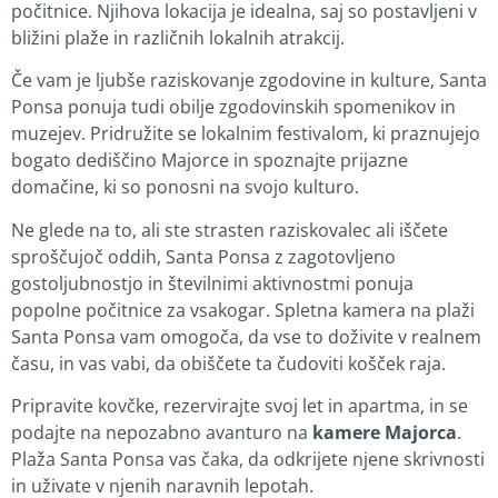
počitnice. Njihova lokacija je idealna, saj so postavljeni v
bližini plaže in različnih lokalnih atrakcij.
Če vam je ljubše raziskovanje zgodovine in kulture, Santa
Ponsa ponuja tudi obilje zgodovinskih spomenikov in
muzejev. Pridružite se lokalnim festivalom, ki praznujejo
bogato dediščino Majorce in spoznajte prijazne
domačine, ki so ponosni na svojo kulturo.
Ne glede na to, ali ste strasten raziskovalec ali iščete
sproščujoč oddih, Santa Ponsa z zagotovljeno
gostoljubnostjo in številnimi aktivnostmi ponuja
popolne počitnice za vsakogar. Spletna kamera na plaži
Santa Ponsa vam omogoča, da vse to doživite v realnem
času, in vas vabi, da obiščete ta čudoviti košček raja.
Pripravite kovčke, rezervirajte svoj let in apartma, in se
podajte na nepozabno avanturo na
kamere Majorca
.
Plaža Santa Ponsa vas čaka, da odkrijete njene skrivnosti
in uživate v njenih naravnih lepotah.