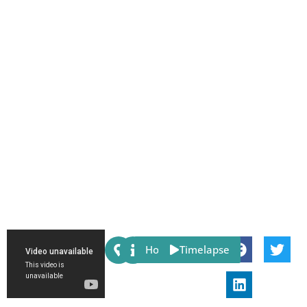
Share:
Host
Timelapse