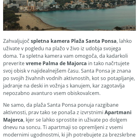
Zahvaljujoč
spletna kamera Plaža Santa Ponsa
, lahko
uživate v pogledu na plažo v živo iz udobja svojega
doma. Ta spletna kamera vam omogoča, da kadarkoli
preverite
vreme Palma de Majorca
in tako načrtujete
svoj obisk v najidealnejšem času. Santa Ponsa je znana
po svojih živahnih vodnih aktivnostih, kot so potapljanje,
jadranje na deski in vožnja s kanujem, kar zagotavlja
nepozabno avanturo vsem obiskovalcem.
Ne samo, da plaža Santa Ponsa ponuja razgibane
aktivnosti, prav tako se ponaša z izvrstnimi
Apartmani
Majorca
, kjer se lahko sprostite in uživate po dolgem
dnevu na soncu. Ti apartmaji so opremljeni z vsemi
modernimi ugodnostmi, ki jih potrebujete za brezskrbne