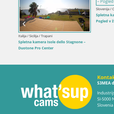
Italija 
Vigilio
Piz de
Slovenija / Gorenjska / Bohinj
ožeta –
Spletna kamera Bohinjska Bistrica –
asi pri
Pogled v živo s smučišča Kozji Hrbet
Konta
S3MEA d
Industrij
SI-5000 
Slovenia