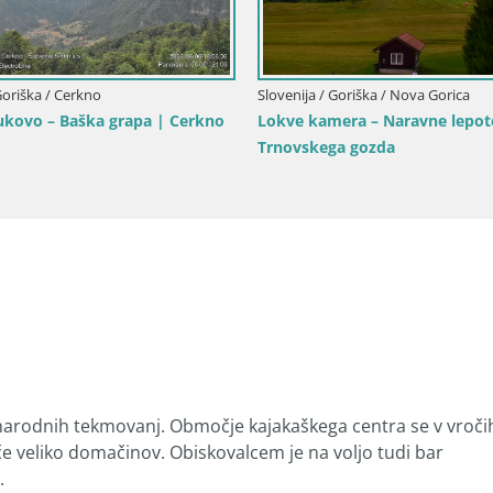
Trg Evrope Nova Gorica / Trans
Gorica | Gorizia
rodnih tekmovanj. Območje kajakaškega centra se v vroči
če veliko domačinov. Obiskovalcem je na voljo tudi bar
.