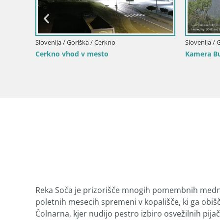
Slovenija / Goriška / Šempeter pri Gorici
zgled iz
Čudovit panoramski pogled na Šempeter
pri Gorici
Reka Soča je prizorišče mnogih pomembnih medna
poletnih mesecih spremeni v kopališče, ki ga obiš
Čolnarna, kjer nudijo pestro izbiro osvežilnih pijač