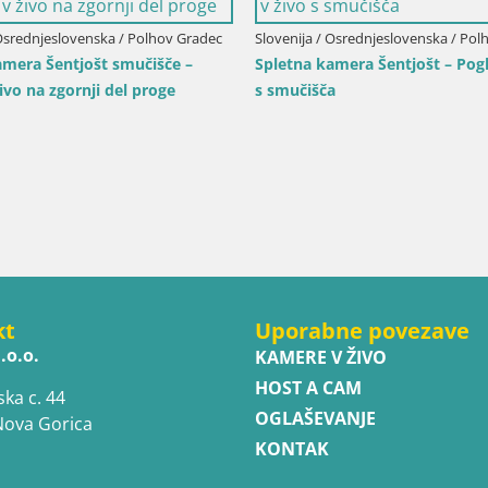
/ Trentinsko - Zgornje Poadižje / San
Slovenija / Podravje / Maribor
Bike Park Pohorje Maribor
 di Marebbe
 Plaies | San Vigilio | Kronplatz
Vzpenjača – Skills park
kt
Uporabne povezave
.o.o.
KAMERE V ŽIVO
HOST A CAM
ska c. 44
OGLAŠEVANJE
Nova Gorica
KONTAK