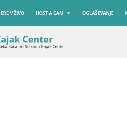
ERE V ŽIVO
HOST A CAM
OGLAŠEVANJE
Kajak Center
Reka Soča pri Solkanu Kajak Center