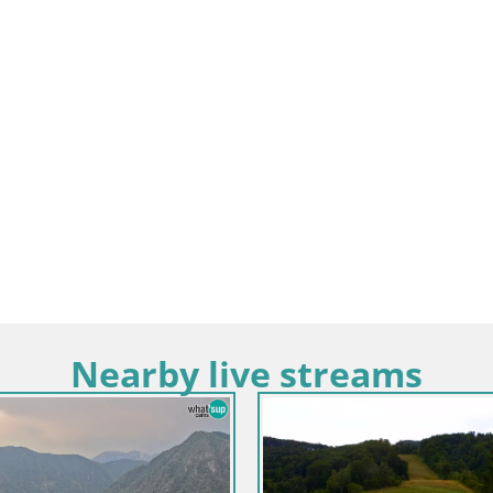
Nearby live streams
Goriška / Nova Gorica
berk – Nova Gorica
Slovenija / Goriška / Nova Gorica