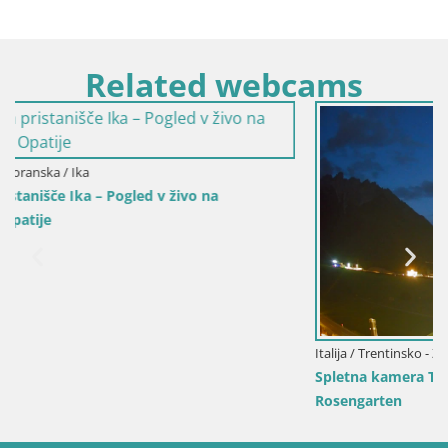
Related webcams
Italija / Trentinsko - Zgornje Poadižje / Toblach
Spletna kamera Toblach Dolomiti – Pogled iz hotela
Rosengarten