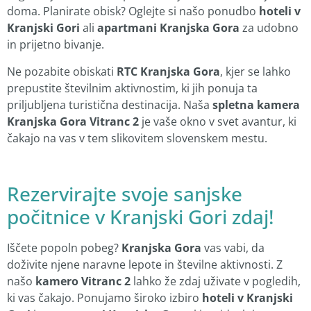
doma. Planirate obisk? Oglejte si našo ponudbo
hoteli v
Kranjski Gori
ali
apartmani Kranjska Gora
za udobno
in prijetno bivanje.
Ne pozabite obiskati
RTC Kranjska Gora
, kjer se lahko
prepustite številnim aktivnostim, ki jih ponuja ta
priljubljena turistična destinacija. Naša
spletna kamera
Kranjska Gora Vitranc 2
je vaše okno v svet avantur, ki
čakajo na vas v tem slikovitem slovenskem mestu.
Rezervirajte svoje sanjske
počitnice v Kranjski Gori zdaj!
Iščete popoln pobeg?
Kranjska Gora
vas vabi, da
doživite njene naravne lepote in številne aktivnosti. Z
našo
kamero Vitranc 2
lahko že zdaj uživate v pogledih,
ki vas čakajo. Ponujamo široko izbiro
hoteli v Kranjski