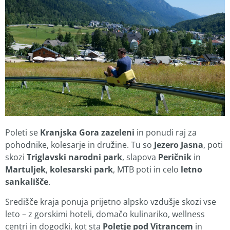
Poleti se
Kranjska Gora zazeleni
in ponudi raj za
pohodnike, kolesarje in družine. Tu so
Jezero Jasna
, poti
skozi
Triglavski narodni park
, slapova
Peričnik
in
Martuljek
,
kolesarski park
, MTB poti in celo
letno
sankališče
.
Središče kraja ponuja prijetno alpsko vzdušje skozi vse
leto – z gorskimi hoteli, domačo kulinariko, wellness
centri in dogodki, kot sta
Poletje pod Vitrancem
in