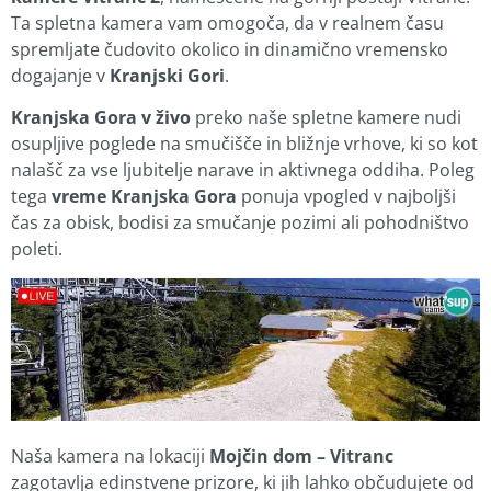
Ta spletna kamera vam omogoča, da v realnem času
spremljate čudovito okolico in dinamično vremensko
dogajanje v
Kranjski Gori
.
Kranjska Gora v živo
preko naše spletne kamere nudi
osupljive poglede na smučišče in bližnje vrhove, ki so kot
nalašč za vse ljubitelje narave in aktivnega oddiha. Poleg
tega
vreme Kranjska Gora
ponuja vpogled v najboljši
čas za obisk, bodisi za smučanje pozimi ali pohodništvo
poleti.
Naša kamera na lokaciji
Mojčin dom – Vitranc
zagotavlja edinstvene prizore, ki jih lahko občudujete od