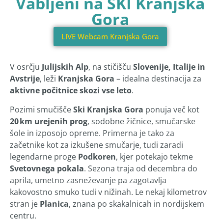
Vabljeni na SKI Kranjska
Gora
LIVE Webcam Kranjska Gora
V osrčju
Julijskih Alp
, na stičišču
Slovenije, Italije in
Avstrije
, leži
Kranjska Gora
– idealna destinacija za
aktivne počitnice skozi vse leto
.
Pozimi smučišče
Ski Kranjska Gora
ponuja več kot
20 km urejenih prog
, sodobne žičnice, smučarske
šole in izposojo opreme. Primerna je tako za
začetnike kot za izkušene smučarje, tudi zaradi
legendarne proge
Podkoren
, kjer potekajo tekme
Svetovnega pokala
. Sezona traja od decembra do
aprila, umetno zasneževanje pa zagotavlja
kakovostno smuko tudi v nižinah. Le nekaj kilometrov
stran je
Planica
, znana po skakalnicah in nordijskem
centru.