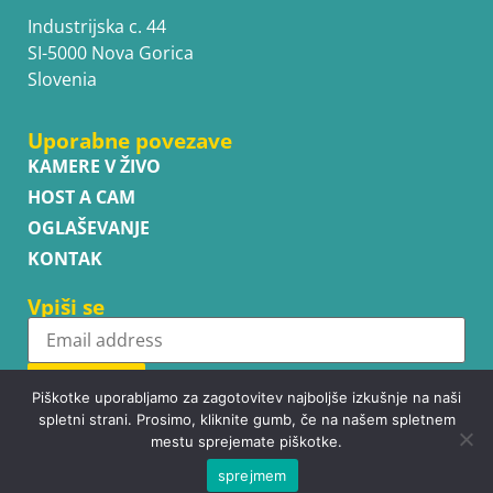
Industrijska c. 44
SI-5000 Nova Gorica
Slovenia
Uporabne povezave
KAMERE V ŽIVO
HOST A CAM
OGLAŠEVANJE
KONTAK
Vpiši se
Subscribe
Piškotke uporabljamo za zagotovitev najboljše izkušnje na naši
spletni strani. Prosimo, kliknite gumb, če na našem spletnem
mestu sprejemate piškotke.
sprejmem
Copyright © WhatsupCams 2016 - 2026. All right reserved.