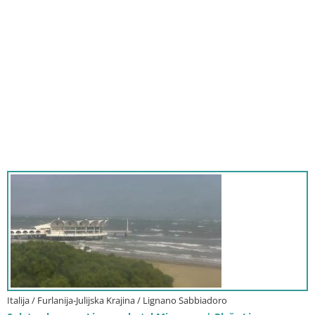
Italija / Furlanija-Julijska Krajina / Lignano Sabbiadoro