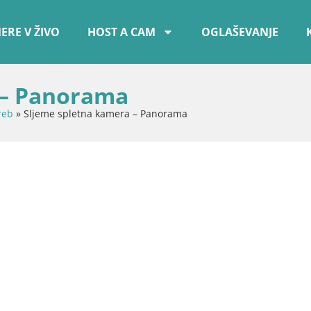
ERE V ŽIVO
HOST A CAM
OGLAŠEVANJE
 – Panorama
reb
»
Sljeme spletna kamera – Panorama