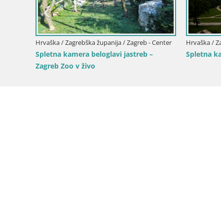
g Bana Jelačića
Hrvaška / Zagrebška županija / Zagreb - Center
Hr
Krožišče Slavonske in Marin Držićeve
T
ulice v Zagrebu v živo
D