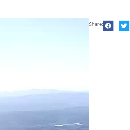
Share: