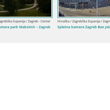
vaška / Zagrebška županija / Zagreb - Center
Hrvaška / Zagrebška župan
rg Bana Jelačića v živo Zagreb – Hotel
Kamera v živo Japetić 
ubrovnik