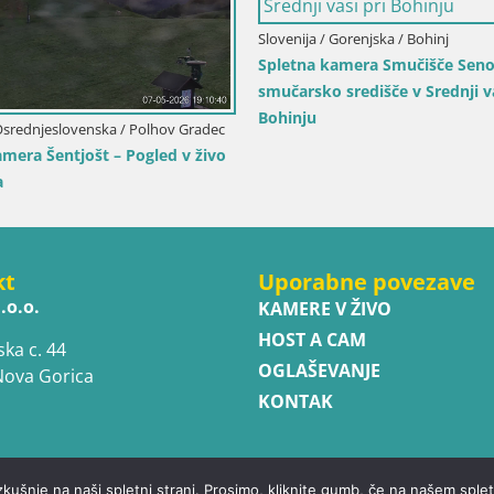
Italija / 
Smučišče
Bruneck
Italija / Trentinsko - Zgornje Poadižje / Rio
Pusteria-Mühlbach
 / Terenten
Spletna kamera Gitschlift / sedežnica
m) –
Gitsch – Zgornja postaja (2.512 m)
kt
Uporabne povezave
.o.o.
KAMERE V ŽIVO
HOST A CAM
ska c. 44
OGLAŠEVANJE
Nova Gorica
KONTAK
zkušnje na naši spletni strani. Prosimo, kliknite gumb, če na našem sp
ed.