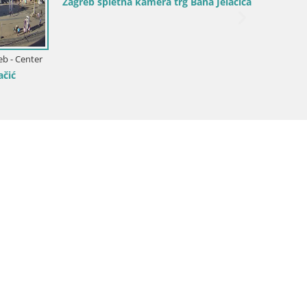
Kamera v živo Perivoj Grad Erdödy –
Jastrebarsko
ija / Jastrebarsko
– Jastrebarsko