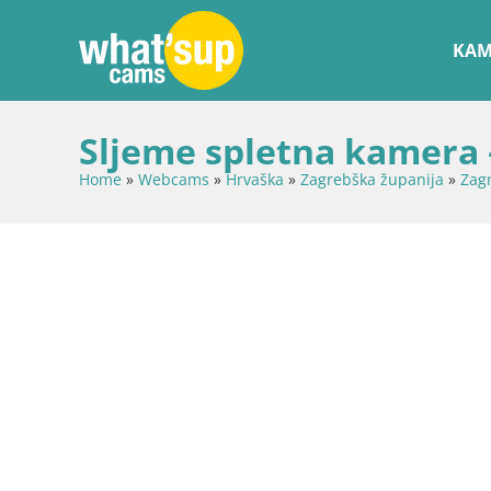
KAM
Sljeme spletna kamera
Home
»
Webcams
»
Hrvaška
»
Zagrebška županija
»
Zag