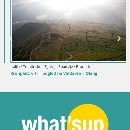
Italija / Trentinsko - Zgornje Poadižje / Bruneck
Kronplatz vrh | pogled na Valdaoro – Olang