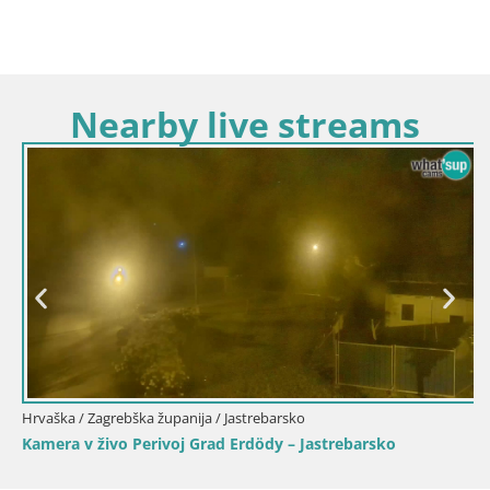
Nearby live streams
Hrvaška / Zagrebška županija / Jastrebarsko
Kamera v živo Perivoj Grad Erdödy – Jastrebarsko