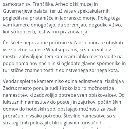
samostan sv. Frančiška, Arheološki muzej in
Guvernerjeva palača, ter uživate v spektakularnih
pogledih na pristanišče in Jadransko morje. Poleg tega
vam kamere omogočajo, da spremljate dogodke v živo,
kot so koncerti, festivali in praznovanja.
Če iščete nepozabne počitnice v Zadru, morate obiskati
vse spletne kamere Whatsupcams, ki so na voljo v
mestu. Zahvaljujoč tem kameram lahko mesto vidite na
popolnoma nov način in si ogledate glavne spomenike in
turistične znamenitosti iz edinstvenega zornega kota.
Vendar spletne kamere niso edina edinstvena izkušnja v
Zadru: mesto ponuja tudi široko izbiro možnosti za
namestitev, ki zadovoljijo potrebe vseh obiskovalcev. Od
luksuznih namestitev do postelj in zajtrkov, počitniških
domov do hotelskih sob, obstajajo možnosti za vsak
proračun in vsako potrebo. Številne namestitve so v
strategičnih položajih, blizu glavnih turističnih