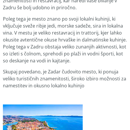
znamenitosti in restavracij, kar naredi vaše bivanje v
Zadru še bolj udobno in priročno.
Poleg tega je mesto znano po svoji lokalni kuhinji, ki
vključuje sveže ribje jedi, morske sadeže, sira in lokalna
vina. V mestu je veliko restavracij in trattorij, kjer lahko
okusite avtentične okuse hrvaške in dalmatinske kuhinje.
Poleg tega v Zadru obstaja veliko zunanjih aktivnosti, kot
so izleti s čolnom, sprehodi po plaži in vodni športi, kot
so deskanje na vodi in kajtanje.
Skupaj povedano, je Zadar čudovito mesto, ki ponuja
veliko turističnih znamenitosti, široko izbiro možnosti za
namestitev in okusno lokalno kuhinjo