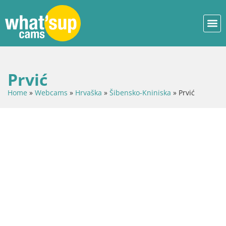
Prvić
Home
»
Webcams
»
Hrvaška
»
Šibensko-Kniniska
»
Prvić