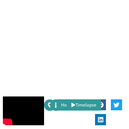
Share:
Host
Timelapse