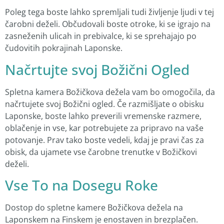
Poleg tega boste lahko spremljali tudi življenje ljudi v tej
čarobni deželi. Občudovali boste otroke, ki se igrajo na
zasneženih ulicah in prebivalce, ki se sprehajajo po
čudovitih pokrajinah Laponske.
Načrtujte svoj Božični Ogled
Spletna kamera Božičkova dežela vam bo omogočila, da
načrtujete svoj Božični ogled. Če razmišljate o obisku
Laponske, boste lahko preverili vremenske razmere,
oblačenje in vse, kar potrebujete za pripravo na vaše
potovanje. Prav tako boste vedeli, kdaj je pravi čas za
obisk, da ujamete vse čarobne trenutke v Božičkovi
deželi.
Vse To na Dosegu Roke
Dostop do spletne kamere Božičkova dežela na
Laponskem na Finskem je enostaven in brezplačen.