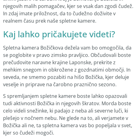
njegovih malih pomagačev, kjer se vsak dan zgodi čudež.
In zdaj imate priložnost, da to čudežno doživite v
realnem času prek naše spletne kamere.
Kaj lahko pričakujete videti?
Spletna kamera Božičkova dežela vam bo omogočila, da
se poglobite v pravo zimsko pravljico. Občudovali boste
prečudovite naravne krajine Laponske, prekrite z
mehkim snegom in obkrožene z gozdnatimi območji. In
seveda, ne smemo pozabiti na hišo Božička, kjer deluje
veselje in priprave na čarobno praznično sezono.
S spremljanjem spletne kamere boste lahko opazovali
tudi aktivnosti Božička in njegovih škratov. Morda boste
celo videli snežinke, ki padajo z neba ali severne luči, ki
plešejo v nočnem nebu. Ne glede na to, ali verjamete v
Božička ali ne, ta spletna kamera vas bo popeljala v svet,
kjer so čudeži mogoči.