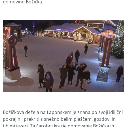
domovino Božička.
Božičkova dežela na Laponskem je znana po svoji idilični
pokrajini, prekriti s snežno belim plaščem, gozdovi in
tihimi jezeri. Ta čarobni kraj je domovanje Božička in