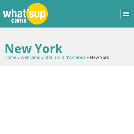
New York
Home
»
Webcams
»
Stati Uniti d'America
»
New York