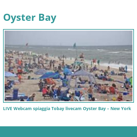
Oyster Bay
LIVE Webcam spiaggia Tobay livecam Oyster Bay – New York