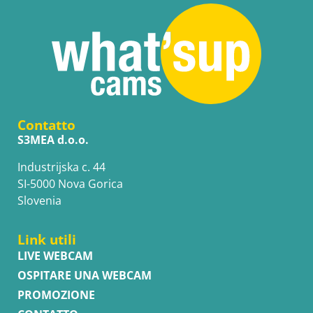
Contatto
S3MEA d.o.o.
Industrijska c. 44
SI-5000 Nova Gorica
Slovenia
Link utili
LIVE WEBCAM
OSPITARE UNA WEBCAM
PROMOZIONE