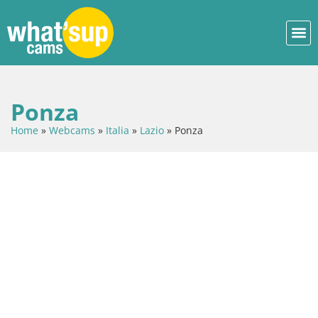
Ponza
Home
»
Webcams
»
Italia
»
Lazio
»
Ponza