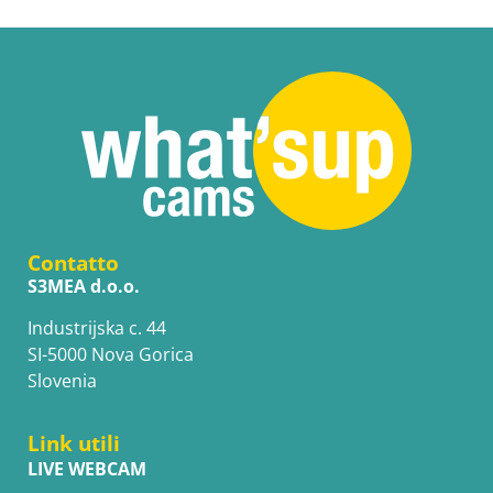
Contatto
S3MEA d.o.o.
Industrijska c. 44
SI-5000 Nova Gorica
Slovenia
Link utili
LIVE WEBCAM