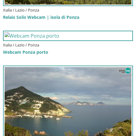
Italia / Lazio / Ponza
Relais Solis Webcam | isola di Ponza
Italia / Lazio / Ponza
Webcam Ponza porto