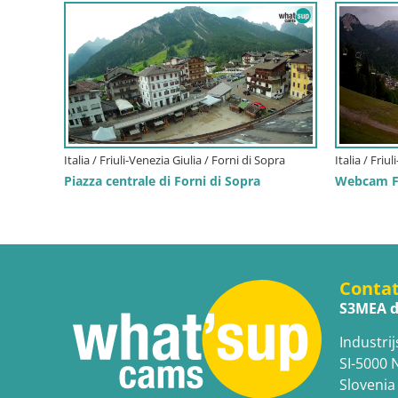
Italia / Friuli-Venezia Giulia / Forni di Sopra
Italia / Friu
Piazza centrale di Forni di Sopra
Webcam Fo
Conta
S3MEA d
Industrij
SI-5000 
Slovenia