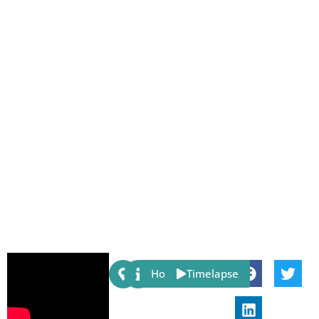
Share:
Host
Timelapse