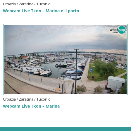
Croazia / Zaratina / Tuconio
Webcam Live Tkon – Marina e il porto
Croazia / Zaratina / Tuconio
Webcam Live Tkon – Marina