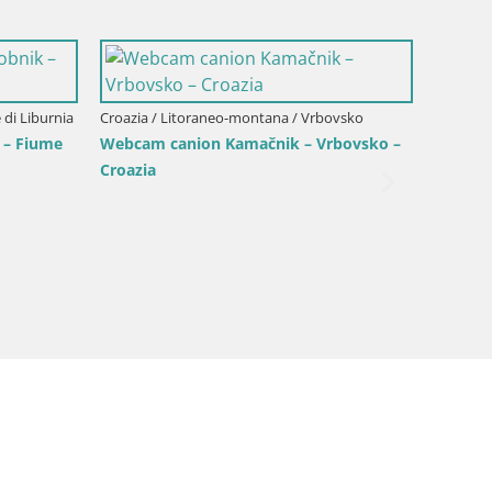
Croazia / Litoraneo-montana / Abbazi
oraneo-montana / Fužine
Webcam Live Abbazia Lungomar
Pista da slittino Fužine –
Pančera – Croazia