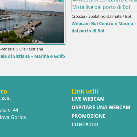
Croazia 
Vista live
Webcam
l’isola
Croazia / Spalatino-dalmata / Bol
Webcam porto di Bol – Vista live sulla
Riva e Marina
tto
Link utili
.o.o.
LIVE WEBCAM
OSPITARE UNA WEBCAM
ska c. 44
PROMOZIONE
Nova Gorica
CONTATTO