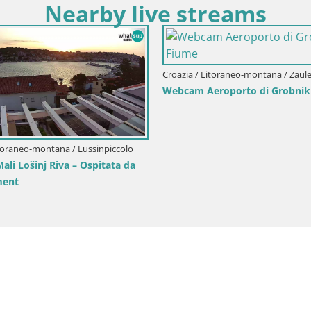
Nearby live streams
ko –
Croazia / Litoraneo-montana / Lussinpiccolo
Croazia / Lit
Webcam Isola di Unije – Esplora la
Live webcam 
bellezza della gemma nascosta della
Croazia
Croazia