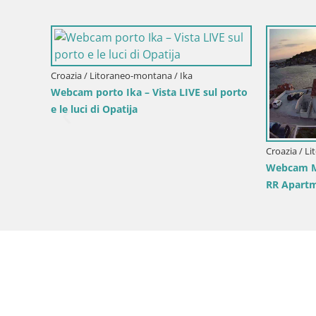
eo-montana / Zaule di Liburnia
Croazia / Litoraneo-montana / Vrbovsko
rto di Grobnik – Fiume
Webcam canion Kamačnik – Vrbovs
Croazia