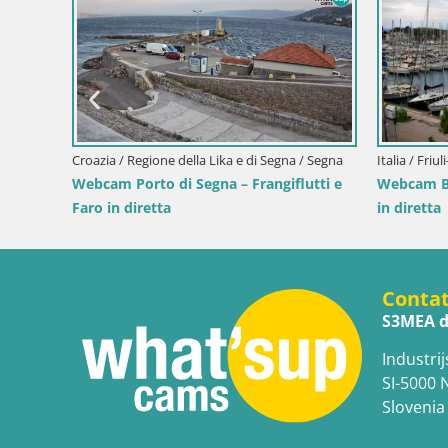
Croazia / Spalatino-dalmata / Bol
Webcam Bol Centro e Marina – 
dal porto di Bol
uli-Venezia Giulia / Sistiana
ia di Sistiana – Marina e Golfo
Conta
S3MEA d
Industrij
SI-5000 
Slovenia