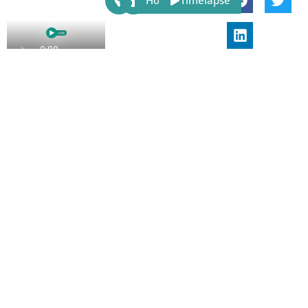
Host
Timelapse