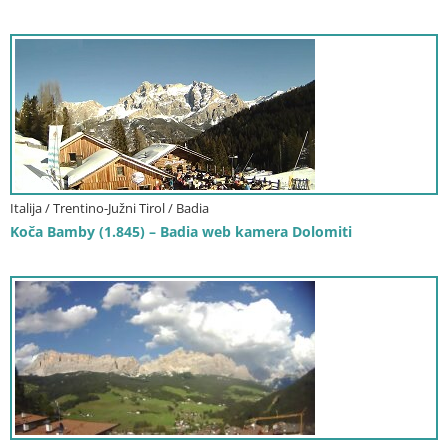
Italija / Trentino-Južni Tirol / Badia
Koča Bamby (1.845) – Badia web kamera Dolomiti