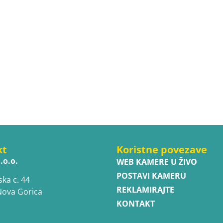
kt
Koristne povezave
.o.o.
WEB KAMERE U ŽIVO
POSTAVI KAMERU
ska c. 44
REKLAMIRAJTE
Nova Gorica
KONTAKT