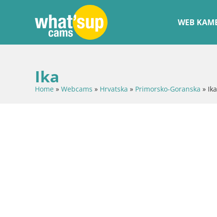
WEB KAME
Ika
Home
»
Webcams
»
Hrvatska
»
Primorsko-Goranska
»
Ika