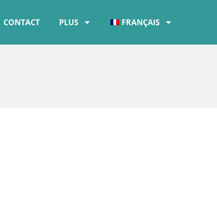
CONTACT
PLUS
FRANÇAIS