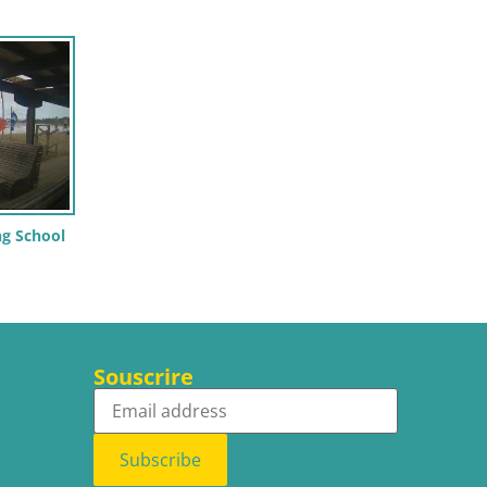
g School
Souscrire
Subscribe