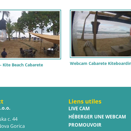
Webcam Cabarete Kiteboardin
 – Kite Beach Cabarete
ct
Liens utiles
.o.o.
LIVE CAM
HÉBERGER UNE WEBCAM
ska c. 44
PROMOUVOIR
Nova Gorica