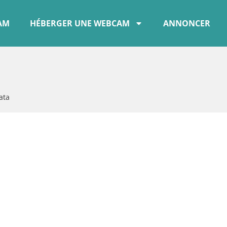
CAM
HÉBERGER UNE WEBCAM
ANNONCER
ata