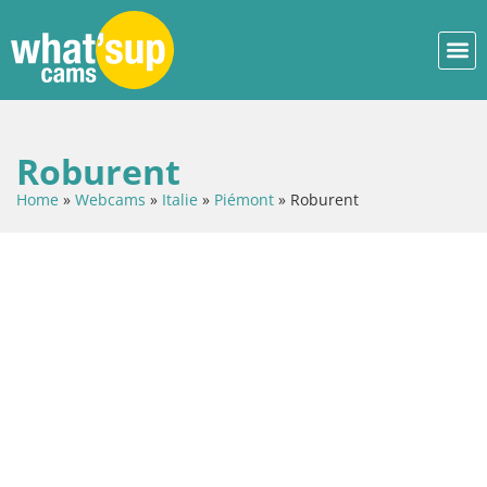
Roburent
Home
»
Webcams
»
Italie
»
Piémont
»
Roburent