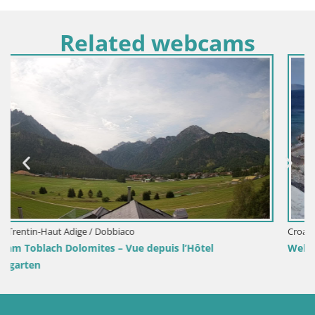
Related webcams
Croatie / Lika-Senj / Senj
tel
Webcam port de Senj – Vue sur la jetée et le ph