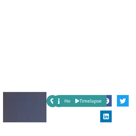
Share:
Host
Timelapse