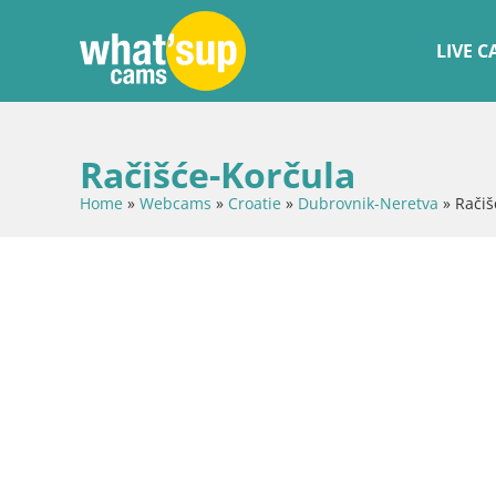
LIVE 
Račišće-Korčula
Home
»
Webcams
»
Croatie
»
Dubrovnik-Neretva
»
Račiš