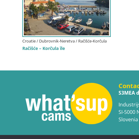
Croatie / Dubrovnik-Neretva / Račišće-Korčula
Račišće – Korčula île
Conta
S3MEA d
Industrij
SI-5000 
Slovenia