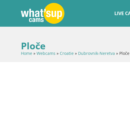
LIVE 
Ploče
Home
»
Webcams
»
Croatie
»
Dubrovnik-Neretva
»
Ploče