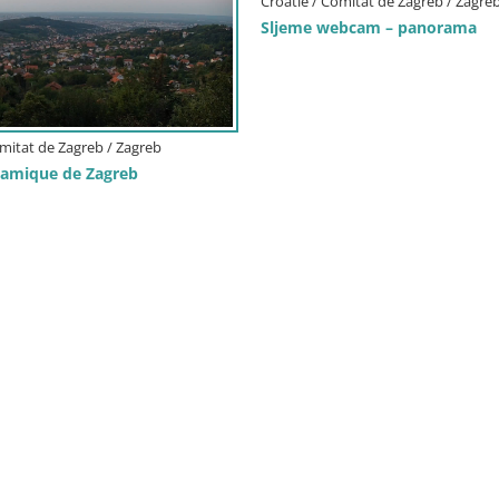
Croatie / Comitat de Zagreb / Zagre
Sljeme webcam – panorama
omitat de Zagreb / Zagreb
amique de Zagreb