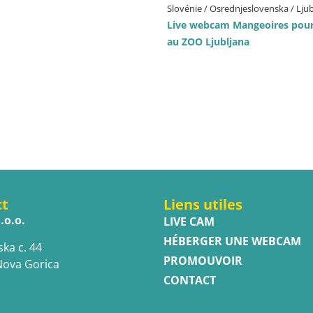
Slovénie / Osrednjeslovenska / Lju
Live webcam Mangeoires pour
au ZOO Ljubljana
ct
Liens utiles
.o.o.
LIVE CAM
HÉBERGER UNE WEBCAM
ska c. 44
PROMOUVOIR
Nova Gorica
CONTACT