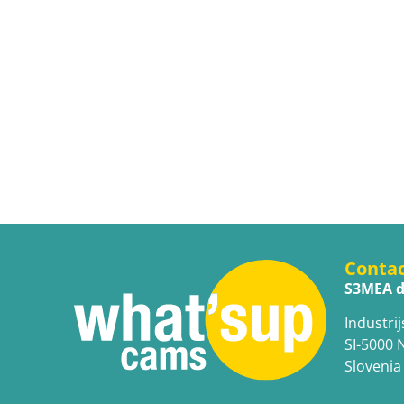
Conta
S3MEA d
Industrij
SI-5000 
Slovenia