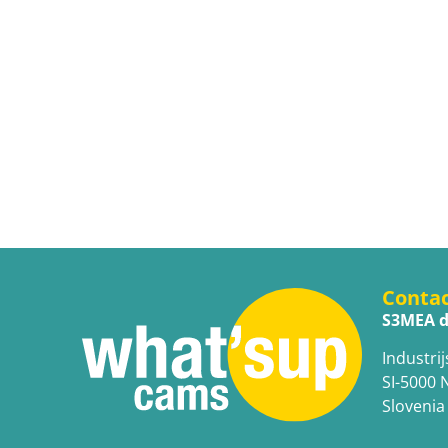
Conta
S3MEA d
Industrij
SI-5000 
Slovenia