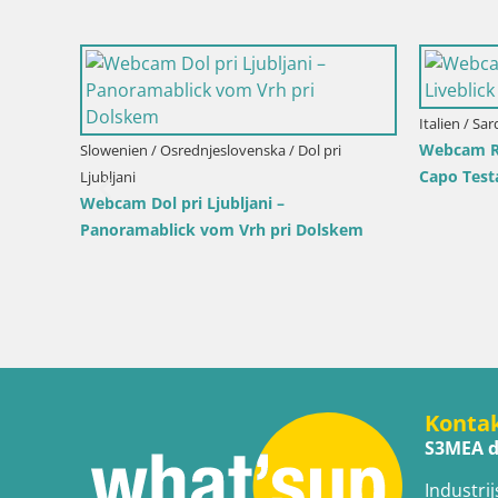
Slowenien / Savinjska / Velenje
Kroatien / 
rpark
Velenje See Webcam – Live vom Velenje
Webcam Ik
Strand
Hafen und
Konta
S3MEA d
Industrij