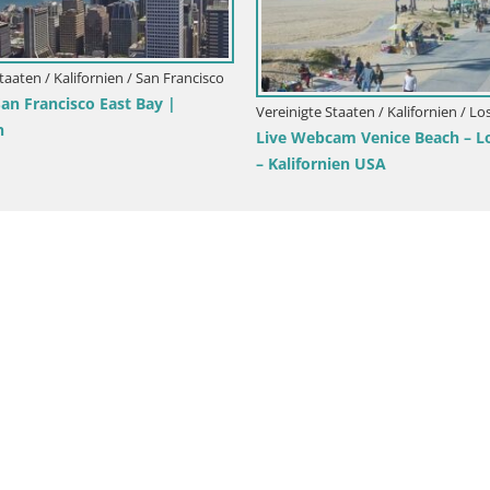
taaten / Kalifornien / San Francisco
Vereinigte Staaten / Kalifornien / Sa
isco | Castro Streat webcam |
Webcam San Francisco East Ba
n
Kalifornien