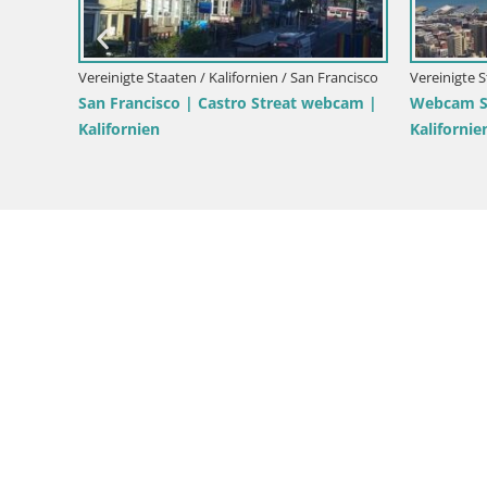
Vereinigte S
ngeles
Vereinigte Staaten / Kalifornien / Pacifica
San Franc
LIVE Webcam Pacifica Pier und Strand –
Kalifornie
Kalifornien – USA