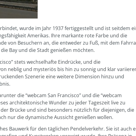
bindet, wurde im Jahr 1937 fertiggestellt und ist seitdem e
ngsfähigkeit Amerikas. Ihre markante rote Farbe und die
nde von Besuchern an, die entweder zu Fuß, mit dem Fahrr
die Bay und die Stadt genießen möchten.
cisco” stets wechselhafte Eindrücke, und die
 neblig und mysteriös bis hin zu sonnig und klar variiere
uckenden Szenerie eine weitere Dimension hinzu und
bnis.
darunter die “webcam San Francisco” und die “webcam
eses architektonische Wunder zu jeder Tageszeit live zu
 der Brücke und sind besonders nützlich für diejenigen, die
ch nur die dynamische Aussicht genießen wollen.
ches Bauwerk für den täglichen Pendelverkehr. Sie ist auch e