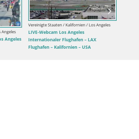
n Francisco
Vereinigt
y |
Vereinigte Staaten / Kalifornien / Los Angeles
LIVE-W
Live Webcam Venice Beach – Los Angeles
Interna
– Kalifornien USA
Flughaf