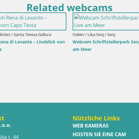
Related webcams
Primorje-Gorski kotar / Ika
Italien / Trentino-Südtirol / Toblach
a Hafen – LIVE Blick auf den
Webcam Toblach Dolomiten – 
 die Lichter von Opatija
Hotel Rosengarten
kt
Nützliche Links
.o.o.
WEB KAMERAS
HOSTEN SIE EINE CAM
ska c. 44