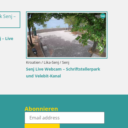
Kroatien / Lika-Senj / Senj
Italien
Blick vom
Senj Hafen Webcam – Wellenbrecher &
Webcam
Leuchtturm Liveblick
Su Giu
Abonnieren