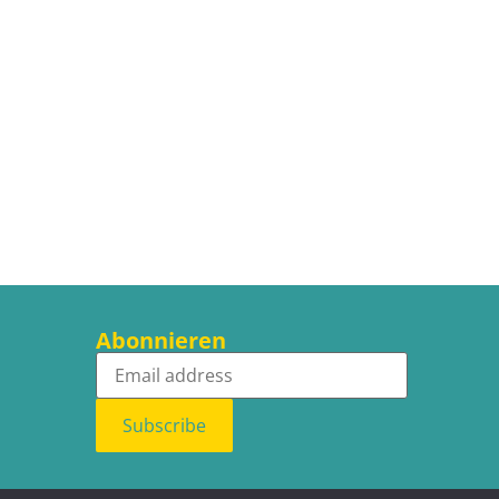
Abonnieren
Subscribe