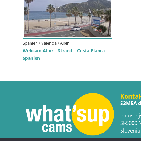
Spanien / Valencia / Albir
Webcam Albir – Strand – Costa Blanca –
Spanien
Konta
S3MEA d
Industrij
SI-5000 
Slovenia