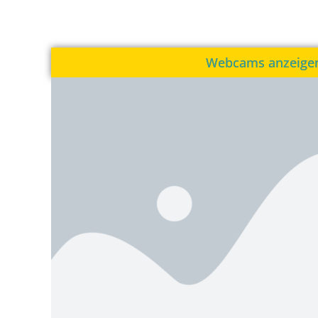
Webcams anzeige