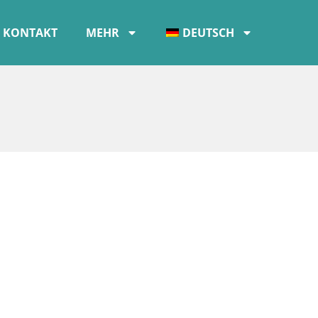
KONTAKT
MEHR
DEUTSCH