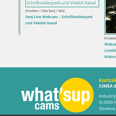
Kroatien / Lika-Senj / Senj
Senj Live Webcam – Schriftstellerpark
und Velebit-Kanal
Kroatien / K
Live
Webcam Ka
Liveblick 
Wahrzeic
Konta
S3MEA d
Industrij
SI-5000 
Slovenia