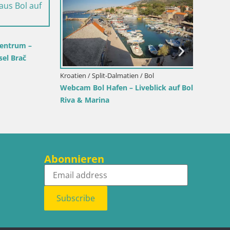
Kroatien 
Sinj In
rum –
Brač
Kroatien / Split-Dalmatien / Bol
Webcam Bol Hafen – Liveblick auf Bol
Riva & Marina
Abonnieren
Subscribe