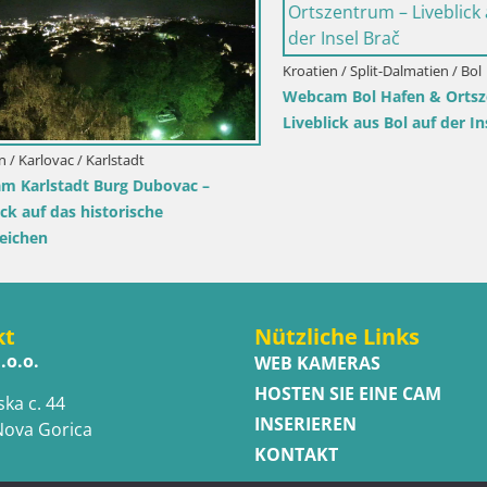
Kroatien / Split-Dalmatien / Bol
Webcam Bol Hafen & Ortszent
Liveblick aus Bol auf der Insel 
arlovac / Karlstadt
rlstadt Burg Dubovac –
auf das historische
hen
kt
Nützliche Links
.o.o.
WEB KAMERAS
HOSTEN SIE EINE CAM
ska c. 44
INSERIEREN
Nova Gorica
KONTAKT