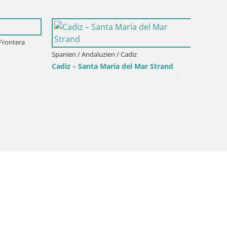
rontera
Spanien / Andaluzien / Cadiz
Spanien 
Cadiz – Santa María del Mar Strand
Sancti 