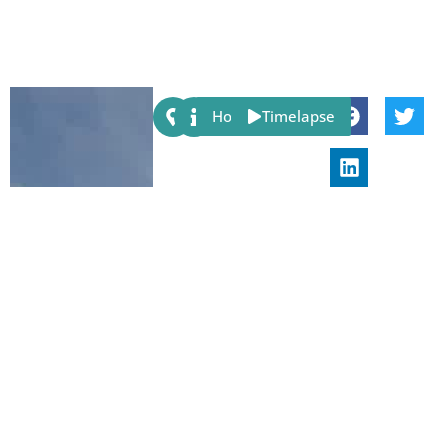
Share:
Host
Timelapse