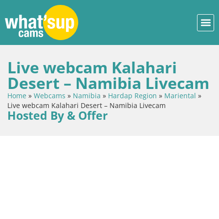
Live webcam Kalahari
Desert – Namibia Livecam
Home
»
Webcams
»
Namibia
»
Hardap Region
»
Mariental
»
Live webcam Kalahari Desert – Namibia Livecam
Hosted By & Offer