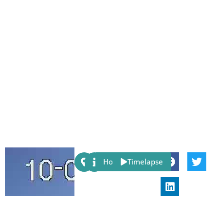
Share:
Host
Timelapse