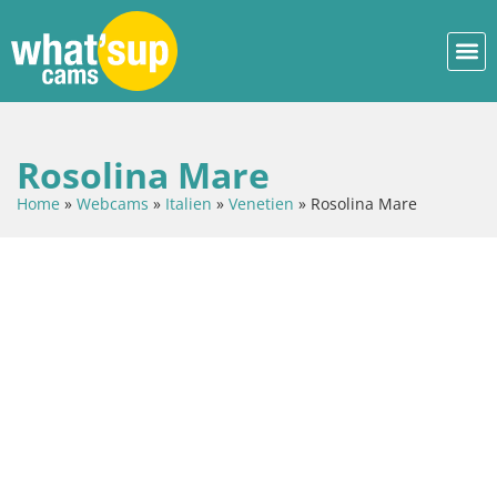
Rosolina Mare
Home
»
Webcams
»
Italien
»
Venetien
»
Rosolina Mare