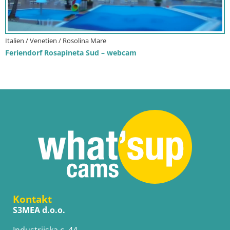
Italien / Venetien / Rosolina Mare
Feriendorf Rosapineta Sud – webcam
Kontakt
S3MEA d.o.o.
Industrijska c. 44