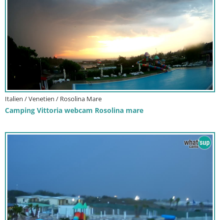
Italien / Venetien / Rosolina Mare
Camping Vittoria webcam Rosolina mare