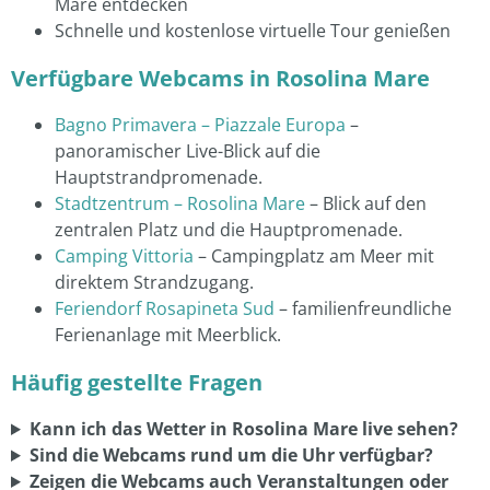
Mare entdecken
Schnelle und kostenlose virtuelle Tour genießen
Verfügbare Webcams in Rosolina Mare
Bagno Primavera – Piazzale Europa
–
panoramischer Live-Blick auf die
Hauptstrandpromenade.
Stadtzentrum – Rosolina Mare
– Blick auf den
zentralen Platz und die Hauptpromenade.
Camping Vittoria
– Campingplatz am Meer mit
direktem Strandzugang.
Feriendorf Rosapineta Sud
– familienfreundliche
Ferienanlage mit Meerblick.
Häufig gestellte Fragen
Kann ich das Wetter in Rosolina Mare live sehen?
Sind die Webcams rund um die Uhr verfügbar?
Zeigen die Webcams auch Veranstaltungen oder