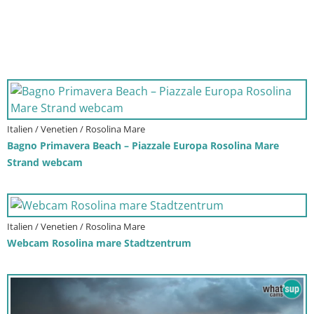
Italien / Venetien / Rosolina Mare
Bagno Primavera Beach – Piazzale Europa Rosolina Mare
Strand webcam
Italien / Venetien / Rosolina Mare
Webcam Rosolina mare Stadtzentrum