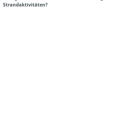
Strandaktivitäten?