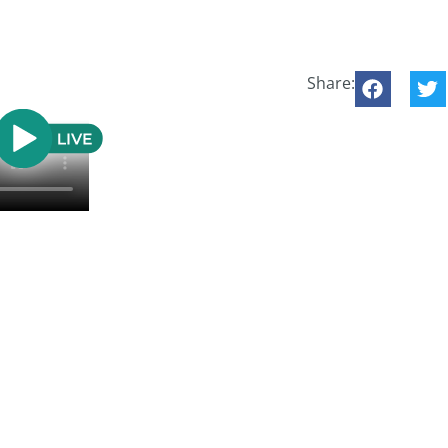
Share: