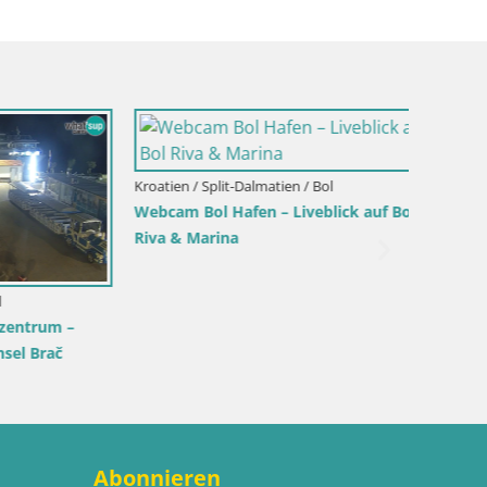
Kroatien / Split-Dalmatien / Bol
Webcam Bol Hafen – Liveblick auf Bol
Riva & Marina
Kroatien 
rum –
Sinj In
Brač
Abonnieren