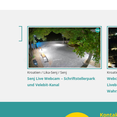
Live
Kroatien / Lika-Senj / Senj
Kroatien / K
Senj Live Webcam – Schriftstellerpark
Webcam Ka
und Velebit-Kanal
Liveblick 
Wahrzeic
Konta