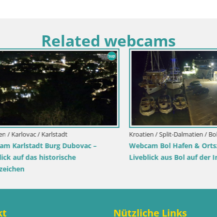
Related webcams
arlovac / Karlstadt
Kroatien / Split-Dalmatien / Bol
rlstadt Burg Dubovac –
Webcam Bol Hafen & Ortszent
auf das historische
Liveblick aus Bol auf der Insel 
hen
kt
Nützliche Links