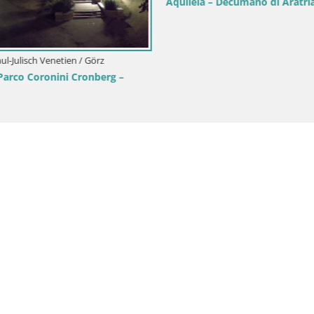
Aquileia – Decumano di Aratria
aul-Julisch Venetien / Görz
rco Coronini Cronberg –