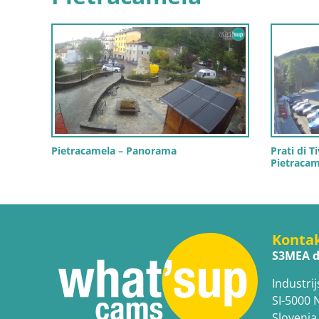
Pietracamela – Panorama
Prati di T
Pietracam
Konta
S3MEA d
Industrij
SI-5000 
Slovenia