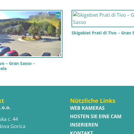
Skigebiet Prati di Tivo – Gran 
ivo – Gran Sasso –
ela
kt
Nützliche Links
.o.o.
WEB KAMERAS
HOSTEN SIE EINE CAM
ska c. 44
INSERIEREN
Nova Gorica
KONTAKT