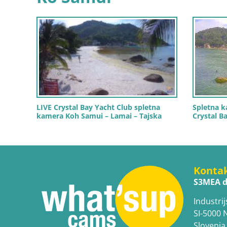
LIVE Crystal Bay Yacht Club spletna
Spletna k
kamera Koh Samui – Lamai – Tajska
Crystal B
Konta
S3MEA d
Industrij
SI-5000 
Slovenia