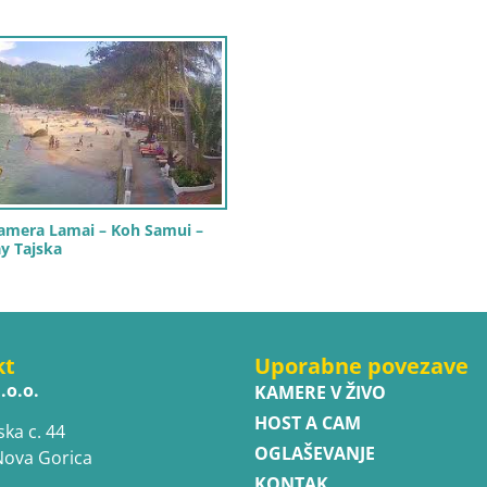
amera Lamai – Koh Samui –
ay Tajska
kt
Uporabne povezave
.o.o.
KAMERE V ŽIVO
HOST A CAM
ska c. 44
OGLAŠEVANJE
Nova Gorica
KONTAK