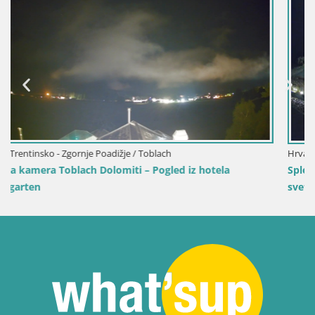
Hrvaška / Ličko-Senjska / Senj
Spletna kamera Senj pristanišče – Pogled na valobran in
svetilnik