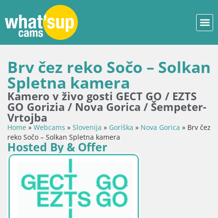
Brv čez reko Sočo – Solkan
Spletna kamera
Kamero v živo gosti GECT GO / EZTS
GO Gorizia / Nova Gorica / Šempeter-
Vrtojba
Home
»
Webcams
»
Slovenija
»
Goriška
»
Nova Gorica
»
Brv čez
reko Sočo – Solkan Spletna kamera
Hosted By & Offer