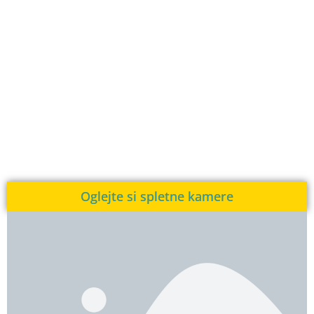
Oglejte si spletne kamere