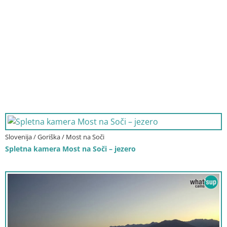
Slovenija / Goriška / Most na Soči
Spletna kamera Most na Soči – jezero