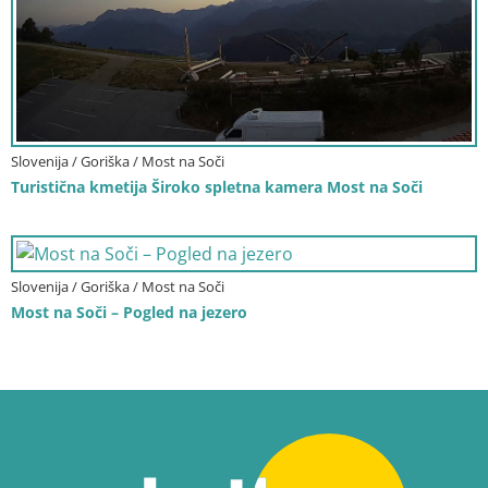
Slovenija / Goriška / Most na Soči
Turistična kmetija Široko spletna kamera Most na Soči
Slovenija / Goriška / Most na Soči
Most na Soči – Pogled na jezero