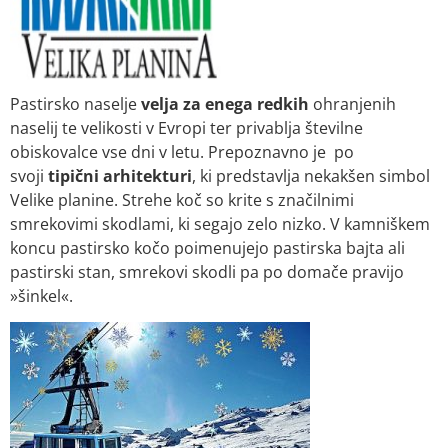
Pastirsko naselje
velja za enega redkih
ohranjenih
naselij te velikosti v Evropi ter privablja številne
obiskovalce vse dni v letu. Prepoznavno je po
svoji
tipični arhitekturi
, ki predstavlja nekakšen simbol
Velike planine. Strehe koč so krite s značilnimi
smrekovimi skodlami, ki segajo zelo nizko. V kamniškem
koncu pastirsko kočo poimenujejo pastirska bajta ali
pastirski stan, smrekovi skodli pa po domače pravijo
»šinkel«.