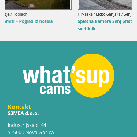
Hrvaška / Ličko-Senjska / Senj
Spletna kamera Senj pristanišče – Pogled na valobran in
svetilnik
Kontakt
S3MEA d.o.o.
Industrijska c. 44
SI-5000 Nova Gorica