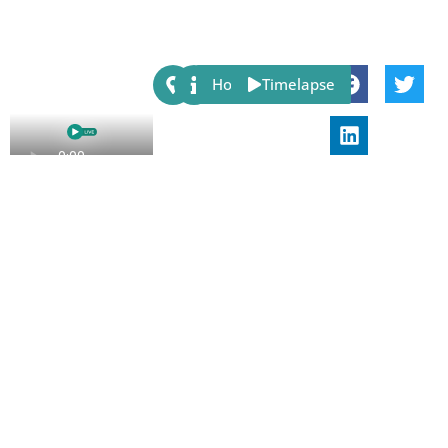
Share:
Host
Timelapse