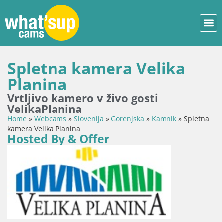
Spletna kamera Velika
Planina
Vrtljivo kamero v živo gosti
VelikaPlanina
Home
»
Webcams
»
Slovenija
»
Gorenjska
»
Kamnik
»
Spletna
kamera Velika Planina
Hosted By & Offer