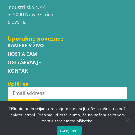
Industrijska c. 44
SI-5000 Nova Gorica
Slovenia
Uporabne povezave
KAMERE V ŽIVO
HOST A CAM
OGLAŠEVANJE
KONTAK
Vpiši se
Subscribe
Piškotke uporabljamo za zagotovitev najboljše izkušnje na naši
spletni strani. Prosimo, kliknite gumb, če na našem spletnem
mestu sprejemate piškotke.
sprejmem
Copyright © WhatsupCams 2016 - 2026. All right reserved.