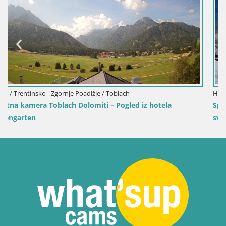
Hrvaška / Ličko-Senjska / Senj
a
Spletna kamera Senj pristanišče – Pogled na valobra
svetilnik