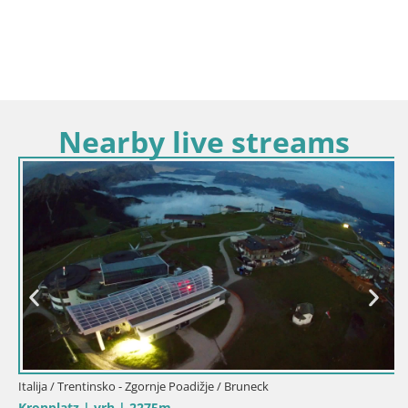
Nearby live streams
Italija / Trentinsko - Zgornje Poadižje / Bruneck
Kronplatz | vrh | 2275m