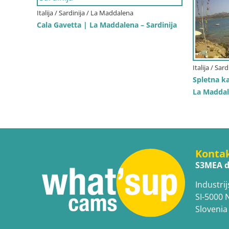
Italija / Sardinija / La Maddalena
Cala Gavetta | La Maddalena – Sardinija
Italija / Sa
Spletna k
La Maddale
Konta
S3MEA d
Industrij
SI-5000 
Slovenia