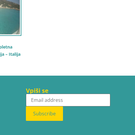
pletna
 – Italija
Vpiši se
Subscribe