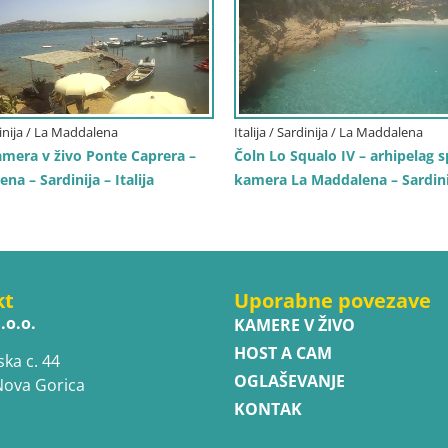
rdinija / La Maddalena
Italija / Sardinija / La Maddalena
amera v živo Ponte Caprera –
Čoln Lo Squalo IV – arhipelag s
na – Sardinija – Italija
kamera La Maddalena – Sardinija
kt
Uporabne povezave
.o.o.
KAMERE V ŽIVO
HOST A CAM
ska c. 44
OGLAŠEVANJE
Nova Gorica
KONTAK