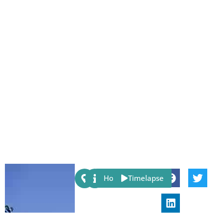
Share:
Host
Timelapse