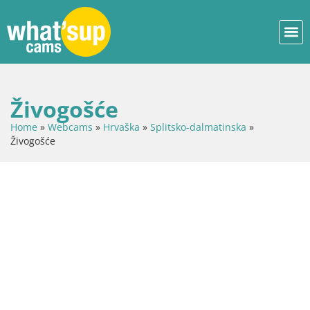
Živogošće
Home
»
Webcams
»
Hrvaška
»
Splitsko-dalmatinska
»
Živogošće